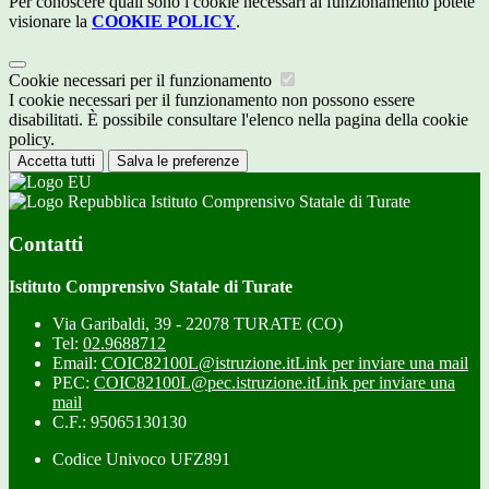
Per conoscere quali sono i cookie necessari al funzionamento potete
visionare la
COOKIE POLICY
.
Cookie necessari per il funzionamento
I cookie necessari per il funzionamento non possono essere
disabilitati. È possibile consultare l'elenco nella pagina della cookie
policy.
Accetta tutti
Salva le preferenze
Istituto Comprensivo Statale di Turate
Contatti
Istituto Comprensivo Statale di Turate
Via Garibaldi, 39 - 22078 TURATE (CO)
Tel:
02.9688712
Email:
COIC82100L@istruzione.it
Link per inviare una mail
PEC:
COIC82100L@pec.istruzione.it
Link per inviare una
mail
C.F.: 95065130130
Codice Univoco UFZ891