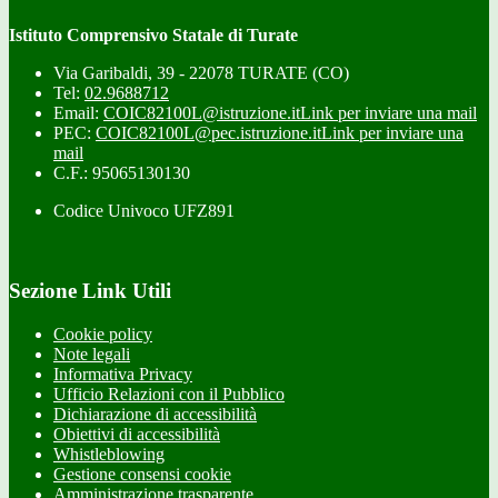
Istituto Comprensivo Statale di Turate
Via Garibaldi, 39 - 22078 TURATE (CO)
Tel:
02.9688712
Email:
COIC82100L@istruzione.it
Link per inviare una mail
PEC:
COIC82100L@pec.istruzione.it
Link per inviare una
mail
C.F.: 95065130130
Codice Univoco UFZ891
Sezione Link Utili
Cookie policy
Note legali
Informativa Privacy
Ufficio Relazioni con il Pubblico
Dichiarazione di accessibilità
Obiettivi di accessibilità
Whistleblowing
Gestione consensi cookie
Amministrazione trasparente