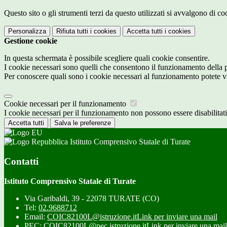
Questo sito o gli strumenti terzi da questo utilizzati si avvalgono di coo
Personalizza
Rifiuta tutti
i cookies
Accetta tutti
i cookies
Gestione cookie
In questa schermata è possibile scegliere quali cookie consentire.
I cookie necessari sono quelli che consentono il funzionamento della pi
Per conoscere quali sono i cookie necessari al funzionamento potete v
Cookie necessari per il funzionamento
I cookie necessari per il funzionamento non possono essere disabilitati.
Accetta tutti
Salva le preferenze
Istituto Comprensivo Statale di Turate
Contatti
Istituto Comprensivo Statale di Turate
Via Garibaldi, 39 - 22078 TURATE (CO)
Tel:
02.9688712
Email:
COIC82100L@istruzione.it
Link per inviare una mail
PEC:
COIC82100L@pec.istruzione.it
Link per inviare una mail