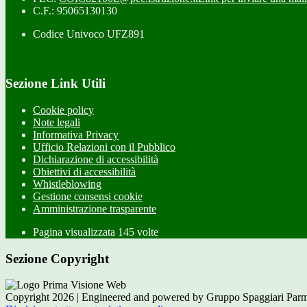
C.F.: 95065130130
Codice Univoco UFZ891
Sezione Link Utili
Cookie policy
Note legali
Informativa Privacy
Ufficio Relazioni con il Pubblico
Dichiarazione di accessibilità
Obiettivi di accessibilità
Whistleblowing
Gestione consensi cookie
Amministrazione trasparente
Pagina visualizzata
145
volte
Sezione Copyright
Copyright 2026 | Engineered and powered by Gruppo Spaggiari Parm