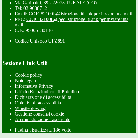
Via Garibaldi, 39 - 22078 TURATE (CO)
Tel:
02.9688712
Email:
COIC82100L@istruzione.it
Link per inviare una mail
PEC:
COIC82100L@pec.istruzione.it
Link per inviare una
mail
C.F.: 95065130130
Codice Univoco UFZ891
Sezione Link Utili
Cookie policy
Note legali
Informativa Privacy
Ufficio Relazioni con il Pubblico
Dichiarazione di accessibilità
Obiettivi di accessibilità
Whistleblowing
Gestione consensi cookie
Amministrazione trasparente
Pagina visualizzata
186
volte