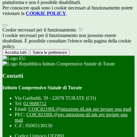
piattaforma e non è possibile disabilitarli.
Per conoscere quali sono i cookie necessari al funzionamento potete
visionare la
COOKIE POLICY
.
Cookie necessari per il funzionamento
I cookie necessari per il funzionamento non possono essere
disabilitati. È possibile consultare l'elenco nella pagina della cookie
policy.
Accetta tutti
Salva le preferenze
Istituto Comprensivo Statale di Turate
Contatti
Istituto Comprensivo Statale di Turate
Via Garibaldi, 39 - 22078 TURATE (CO)
Tel:
02.9688712
Email:
COIC82100L@istruzione.it
Link per inviare una mail
PEC:
COIC82100L@pec.istruzione.it
Link per inviare una
mail
C.F.: 95065130130
Codice Univoco UFZ891