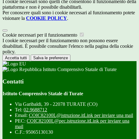
I cookie necessari sono quelli che consentono il funzionamento della
piattaforma e non è possibile disabilitarli.
Per conoscere quali sono i cookie necessari al funzionamento potete
visionare la
COOKIE POLICY
.
Cookie necessari per il funzionamento
I cookie necessari per il funzionamento non possono essere
disabilitati. È possibile consultare l'elenco nella pagina della cookie
policy.
Accetta tutti
Salva le preferenze
Istituto Comprensivo Statale di Turate
Contatti
Istituto Comprensivo Statale di Turate
Via Garibaldi, 39 - 22078 TURATE (CO)
Tel:
02.9688712
Email:
COIC82100L@istruzione.it
Link per inviare una mail
PEC:
COIC82100L@pec.istruzione.it
Link per inviare una
mail
C.F.: 95065130130