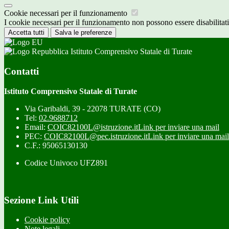
Cookie necessari per il funzionamento
I cookie necessari per il funzionamento non possono essere disabilitati.
Accetta tutti
Salva le preferenze
Istituto Comprensivo Statale di Turate
Contatti
Istituto Comprensivo Statale di Turate
Via Garibaldi, 39 - 22078 TURATE (CO)
Tel:
02.9688712
Email:
COIC82100L@istruzione.it
Link per inviare una mail
PEC:
COIC82100L@pec.istruzione.it
Link per inviare una mail
C.F.: 95065130130
Codice Univoco UFZ891
Sezione Link Utili
Cookie policy
Note legali